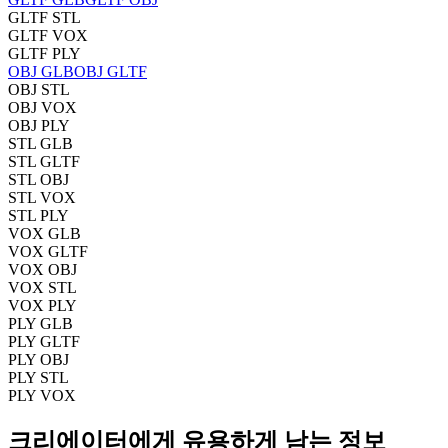
GLTF STL
GLTF VOX
GLTF PLY
OBJ GLB
OBJ GLTF
OBJ STL
OBJ VOX
OBJ PLY
STL GLB
STL GLTF
STL OBJ
STL VOX
STL PLY
VOX GLB
VOX GLTF
VOX OBJ
VOX STL
VOX PLY
PLY GLB
PLY GLTF
PLY OBJ
PLY STL
PLY VOX
크리에이터에게 유용하게 남는 정보