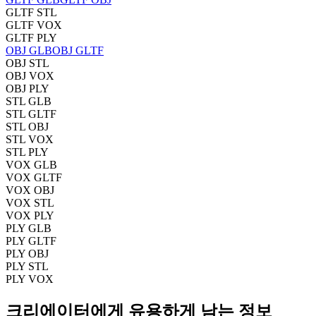
GLTF STL
GLTF VOX
GLTF PLY
OBJ GLB
OBJ GLTF
OBJ STL
OBJ VOX
OBJ PLY
STL GLB
STL GLTF
STL OBJ
STL VOX
STL PLY
VOX GLB
VOX GLTF
VOX OBJ
VOX STL
VOX PLY
PLY GLB
PLY GLTF
PLY OBJ
PLY STL
PLY VOX
크리에이터에게 유용하게 남는 정보