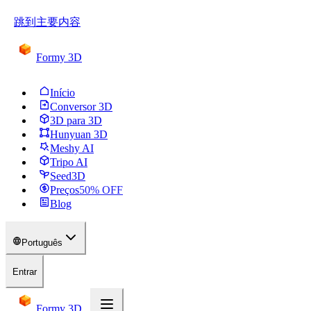
跳到主要内容
Formy 3D
Início
Conversor 3D
3D para 3D
Hunyuan 3D
Meshy AI
Tripo AI
Seed3D
Preços
50
% OFF
Blog
Português
Entrar
Formy 3D