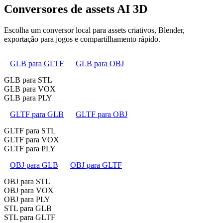
Conversores de assets AI 3D
Escolha um conversor local para assets criativos, Blender,
exportação para jogos e compartilhamento rápido.
GLB para GLTF
GLB para OBJ
GLB para STL
GLB para VOX
GLB para PLY
GLTF para GLB
GLTF para OBJ
GLTF para STL
GLTF para VOX
GLTF para PLY
OBJ para GLB
OBJ para GLTF
OBJ para STL
OBJ para VOX
OBJ para PLY
STL para GLB
STL para GLTF