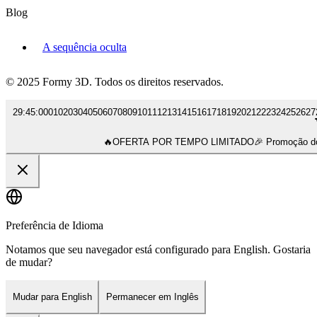
Blog
A sequência oculta
© 2025 Formy 3D. Todos os direitos reservados.
29
:
45
:
00
01
02
03
04
05
06
07
08
09
10
11
12
13
14
15
16
17
18
19
20
21
22
23
24
25
26
27
🔥
OFERTA POR TEMPO LIMITADO
🎉 Promoção 
Preferência de Idioma
Notamos que seu navegador está configurado para English. Gostaria
de mudar?
Mudar para English
Permanecer em Inglês