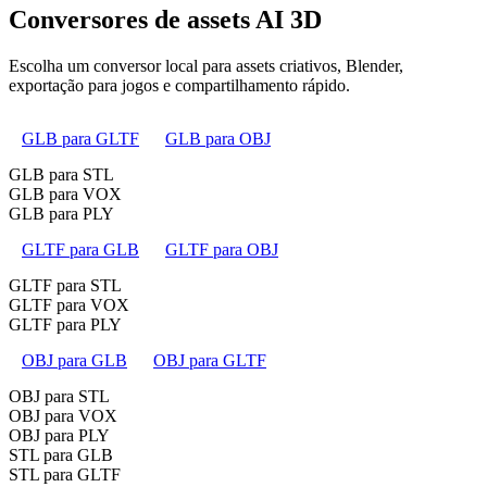
Conversores de assets AI 3D
Escolha um conversor local para assets criativos, Blender,
exportação para jogos e compartilhamento rápido.
GLB para GLTF
GLB para OBJ
GLB para STL
GLB para VOX
GLB para PLY
GLTF para GLB
GLTF para OBJ
GLTF para STL
GLTF para VOX
GLTF para PLY
OBJ para GLB
OBJ para GLTF
OBJ para STL
OBJ para VOX
OBJ para PLY
STL para GLB
STL para GLTF