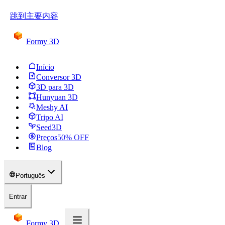
跳到主要内容
Formy 3D
Início
Conversor 3D
3D para 3D
Hunyuan 3D
Meshy AI
Tripo AI
Seed3D
Preços
50
% OFF
Blog
Português
Entrar
Formy 3D