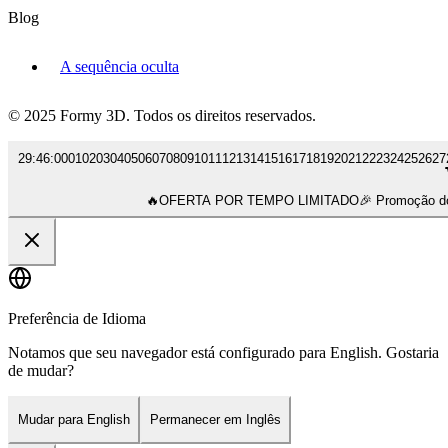
Blog
A sequência oculta
© 2025 Formy 3D. Todos os direitos reservados.
29
:
46
:
00
01
02
03
04
05
06
07
08
09
10
11
12
13
14
15
16
17
18
19
20
21
22
23
24
25
26
27
🔥
OFERTA POR TEMPO LIMITADO
🎉 Promoção 
Preferência de Idioma
Notamos que seu navegador está configurado para English. Gostaria
de mudar?
Mudar para English
Permanecer em Inglês