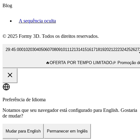
Blog
A sequência oculta
© 2025 Formy 3D. Todos os direitos reservados.
29
:
45
:
00
01
02
03
04
05
06
07
08
09
10
11
12
13
14
15
16
17
18
19
20
21
22
23
24
25
26
27
🔥
OFERTA POR TEMPO LIMITADO
🎉 Promoção 
Preferência de Idioma
Notamos que seu navegador está configurado para English. Gostaria
de mudar?
Mudar para English
Permanecer em Inglês