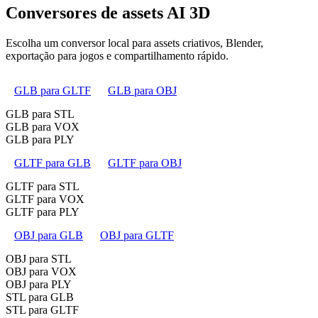
Conversores de assets AI 3D
Escolha um conversor local para assets criativos, Blender,
exportação para jogos e compartilhamento rápido.
GLB para GLTF
GLB para OBJ
GLB para STL
GLB para VOX
GLB para PLY
GLTF para GLB
GLTF para OBJ
GLTF para STL
GLTF para VOX
GLTF para PLY
OBJ para GLB
OBJ para GLTF
OBJ para STL
OBJ para VOX
OBJ para PLY
STL para GLB
STL para GLTF