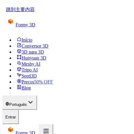
跳到主要内容
Formy 3D
Início
Conversor 3D
3D para 3D
Hunyuan 3D
Meshy AI
Tripo AI
Seed3D
Preços
50
% OFF
Blog
Português
Entrar
Formy 3D