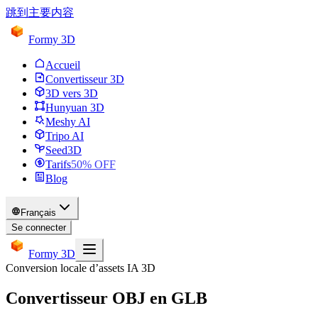
跳到主要内容
Formy 3D
Accueil
Convertisseur 3D
3D vers 3D
Hunyuan 3D
Meshy AI
Tripo AI
Seed3D
Tarifs
50
% OFF
Blog
Français
Se connecter
Formy 3D
Conversion locale d’assets IA 3D
Convertisseur OBJ en GLB