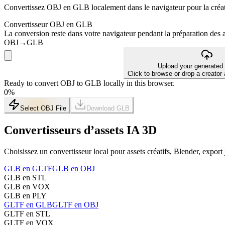
Convertissez OBJ en GLB localement dans le navigateur pour la créati
Convertisseur OBJ en GLB
La conversion reste dans votre navigateur pendant la préparation des ass
OBJ
→
GLB
Upload your generated
Click to browse or drop a creator
Ready to convert OBJ to GLB locally in this browser.
0
%
Select OBJ File
Download
GLB
Convertisseurs d’assets IA 3D
Choisissez un convertisseur local pour assets créatifs, Blender, export 
GLB en GLTF
GLB en OBJ
GLB en STL
GLB en VOX
GLB en PLY
GLTF en GLB
GLTF en OBJ
GLTF en STL
GLTF en VOX