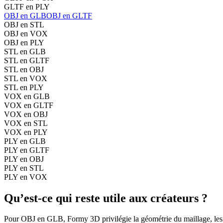
GLTF en PLY
OBJ en GLB
OBJ en GLTF
OBJ en STL
OBJ en VOX
OBJ en PLY
STL en GLB
STL en GLTF
STL en OBJ
STL en VOX
STL en PLY
VOX en GLB
VOX en GLTF
VOX en OBJ
VOX en STL
VOX en PLY
PLY en GLB
PLY en GLTF
PLY en OBJ
PLY en STL
PLY en VOX
Qu’est-ce qui reste utile aux créateurs ?
Pour OBJ en GLB, Formy 3D privilégie la géométrie du maillage, les UV