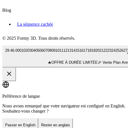
Blog
La séquence cachée
© 2025 Formy 3D. Tous droits réservés.
29
:
46
:
00
01
02
03
04
05
06
07
08
09
10
11
12
13
14
15
16
17
18
19
20
21
22
23
24
25
26
27
🔥
OFFRE À DURÉE LIMITÉE
🎉 Vente Plan A
Préférence de langue
Nous avons remarqué que votre navigateur est configuré en English.
Souhaitez-vous changer ?
Passer en English
Rester en anglais