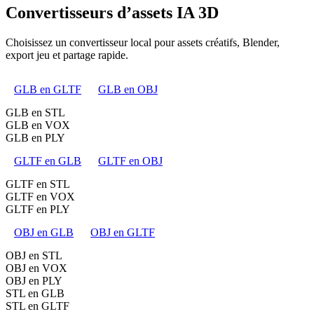
Convertisseurs d’assets IA 3D
Choisissez un convertisseur local pour assets créatifs, Blender,
export jeu et partage rapide.
GLB en GLTF
GLB en OBJ
GLB en STL
GLB en VOX
GLB en PLY
GLTF en GLB
GLTF en OBJ
GLTF en STL
GLTF en VOX
GLTF en PLY
OBJ en GLB
OBJ en GLTF
OBJ en STL
OBJ en VOX
OBJ en PLY
STL en GLB
STL en GLTF