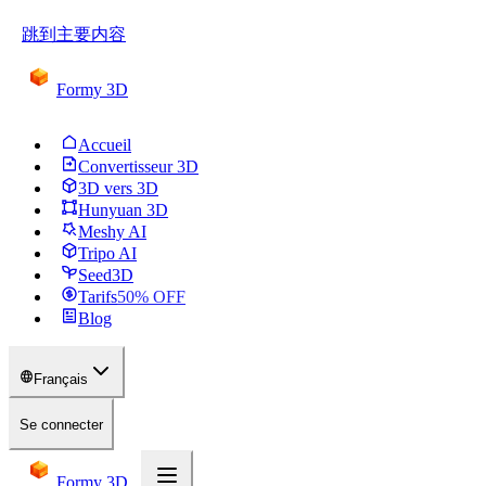
跳到主要内容
Formy 3D
Accueil
Convertisseur 3D
3D vers 3D
Hunyuan 3D
Meshy AI
Tripo AI
Seed3D
Tarifs
50
% OFF
Blog
Français
Se connecter
Formy 3D