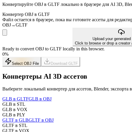
Конвертируйте OBJ в GLTF локально в браузере для AI 3D, Ble
Конвертер OBJ в GLTF
Файл остается в браузере, пока вы готовите ассеты для редакти
OBJ
→
GLTF
Upload your generated
Click to browse or drop a creator
Ready to convert OBJ to GLTF locally in this browser.
0
%
Select OBJ File
Download
GLTF
Конвертеры AI 3D ассетов
Выберите локальный конвертер для ассетов, Blender, экспорта 
GLB в GLTF
GLB в OBJ
GLB в STL
GLB в VOX
GLB в PLY
GLTF в GLB
GLTF в OBJ
GLTF в STL
GLTF в VOX