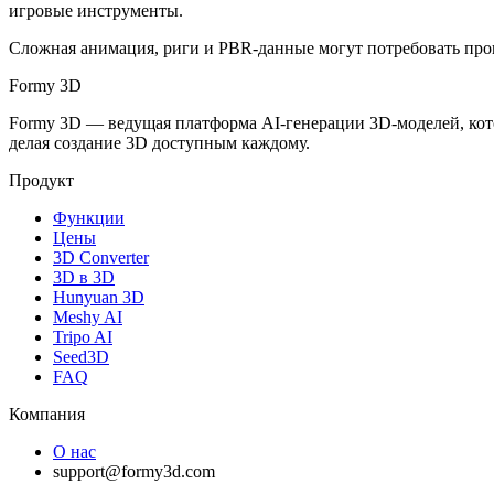
игровые инструменты.
Сложная анимация, риги и PBR-данные могут потребовать прове
Formy 3D
Formy 3D — ведущая платформа AI-генерации 3D-моделей, кото
делая создание 3D доступным каждому.
Продукт
Функции
Цены
3D Converter
3D в 3D
Hunyuan 3D
Meshy AI
Tripo AI
Seed3D
FAQ
Компания
О нас
support@formy3d.com