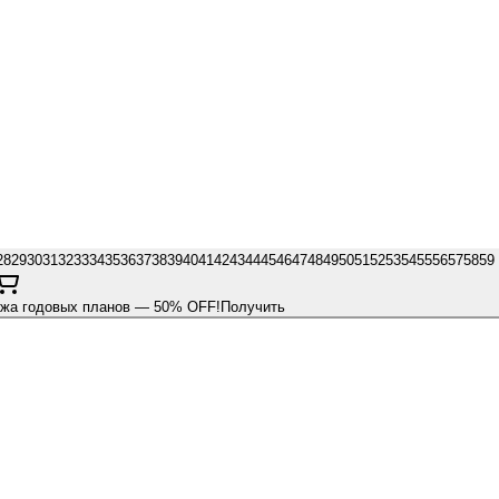
28
29
30
31
32
33
34
35
36
37
38
39
40
41
42
43
44
45
46
47
48
49
50
51
52
53
54
55
56
57
58
59
ажа годовых планов — 50% OFF!
Получить