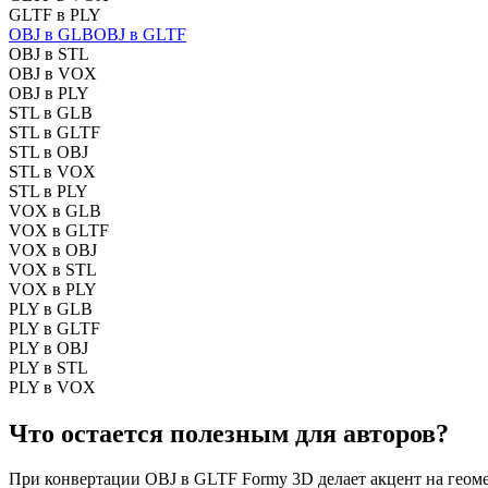
GLTF в PLY
OBJ в GLB
OBJ в GLTF
OBJ в STL
OBJ в VOX
OBJ в PLY
STL в GLB
STL в GLTF
STL в OBJ
STL в VOX
STL в PLY
VOX в GLB
VOX в GLTF
VOX в OBJ
VOX в STL
VOX в PLY
PLY в GLB
PLY в GLTF
PLY в OBJ
PLY в STL
PLY в VOX
Что остается полезным для авторов?
При конвертации OBJ в GLTF Formy 3D делает акцент на геомет