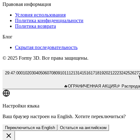
Правовая информация
Условия использования
Политика конфиденциальности
Политика возврата
Блог
Скрытая последовательность
© 2025 Formy 3D. Все права защищены.
29
:
46
:
00
01
02
03
04
05
06
07
08
09
10
11
12
13
14
15
16
17
18
19
20
21
22
23
24
25
26
27
🔥
ОГРАНИЧЕННАЯ АКЦИЯ
🎉 Распрод
Настройки языка
Ваш браузер настроен на English. Хотите переключиться?
Переключиться на English
Остаться на английском