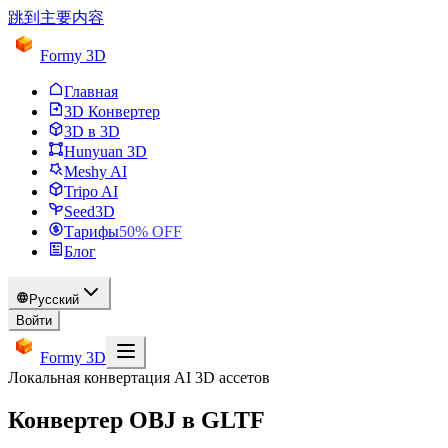
跳到主要内容
Formy 3D
Главная
3D Конвертер
3D в 3D
Hunyuan 3D
Meshy AI
Tripo AI
Seed3D
Тарифы
50
% OFF
Блог
Русский
Войти
Formy 3D
Локальная конвертация AI 3D ассетов
Конвертер OBJ в GLTF