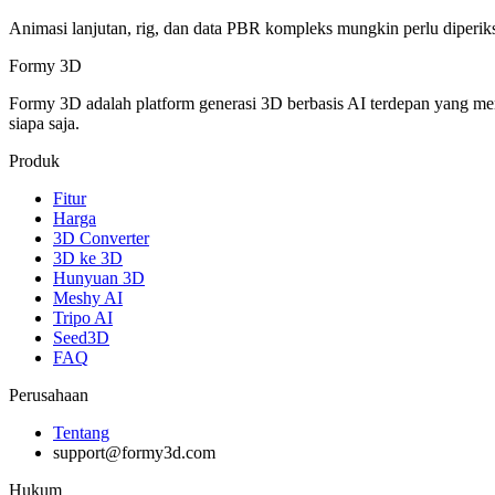
Animasi lanjutan, rig, dan data PBR kompleks mungkin perlu diperiks
Formy 3D
Formy 3D adalah platform generasi 3D berbasis AI terdepan yang m
siapa saja.
Produk
Fitur
Harga
3D Converter
3D ke 3D
Hunyuan 3D
Meshy AI
Tripo AI
Seed3D
FAQ
Perusahaan
Tentang
support@formy3d.com
Hukum