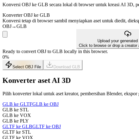
Konversi OBJ ke GLB secara lokal di browser untuk kreasi AI 3D, pem
Konverter OBJ ke GLB
Konversi tetap di browser sambil menyiapkan aset untuk diedit, dieks
OBJ
→
GLB
Upload your generated
Click to browse or drop a creator
Ready to convert OBJ to GLB locally in this browser.
0
%
Select OBJ File
Download
GLB
Konverter aset AI 3D
Pilih konverter lokal untuk aset kreator, pembersihan Blender, ekspor
GLB ke GLTF
GLB ke OBJ
GLB ke STL
GLB ke VOX
GLB ke PLY
GLTF ke GLB
GLTF ke OBJ
GLTF ke STL
GLTF ke VOX