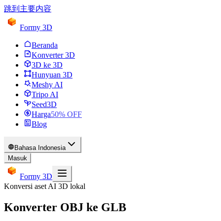
跳到主要内容
Formy 3D
Beranda
Konverter 3D
3D ke 3D
Hunyuan 3D
Meshy AI
Tripo AI
Seed3D
Harga
50
% OFF
Blog
Bahasa Indonesia
Masuk
Formy 3D
Konversi aset AI 3D lokal
Konverter OBJ ke GLB